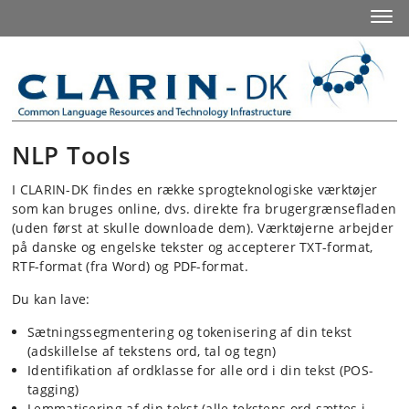
Start
Toggl
NLP Tools
I CLARIN-DK findes en række sprogteknologiske værktøjer
som kan bruges online, dvs. direkte fra brugergrænsefladen
(uden først at skulle downloade dem). Værktøjerne arbejder
på danske og engelske tekster og accepterer TXT-format,
RTF-format (fra Word) og PDF-format.
Du kan lave:
Sætningssegmentering og tokenisering af din tekst
(adskillelse af tekstens ord, tal og tegn)
Identifikation af ordklasse for alle ord i din tekst (POS-
tagging)
Lemmatisering af din tekst (alle tekstens ord sættes i