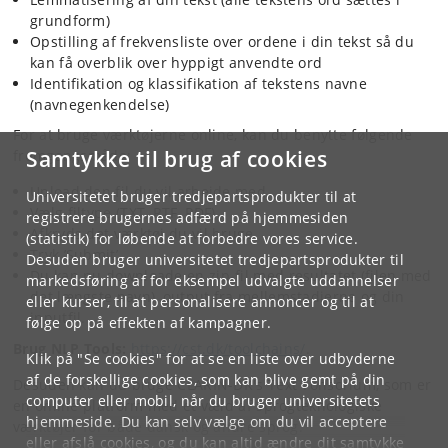
grundform)
Opstilling af frekvensliste over ordene i din tekst så du
kan få overblik over hyppigt anvendte ord
Identifikation og klassifikation af tekstens navne
(navnegenkendelse)
For at bruge værktøjerne online, kan du benytte følgende
Samtykke til brug af cookies
fremgangsmåde:
Upload den fil du vil arbejde med
Universitetet bruger tredjepartsprodukter til at
Vælg filtype (TXT, RTF, PDF)
registrere brugernes adfærd på hjemmesiden
Afkryds det værktøj du vil bruge
(statistik) for løbende at forbedre vores service.
Tryk ’Submit’
Desuden bruger universitetet tredjepartsprodukter til
Du kan nu downloade en zip-fil med resultatet (filen med
markedsføring af for eksempel udvalgte uddannelser
det længste navn), output fra mellemstadierne og din
eller kurser, til at personalisere annoncer og til at
inputfil.
følge op på effekten af kampagner.
Brug NLP Tools:
https://cst.dk/toolchains/
.
Klik på "Se cookies" for at se en liste over udbyderne
af de forskellige cookies, som kan blive gemt på din
Desuden kan du bruge CLARIN-DK's Text Tonsorium, som er
computer eller mobil, når du bruger universitetets
en online platform med et væld af sprogteknologiske
hjemmeside. Du kan selv vælge om du vil acceptere
værktøjer for både dansk og andre sprog.
eller afslå cookies, og du kan altid ændre dit samtykke