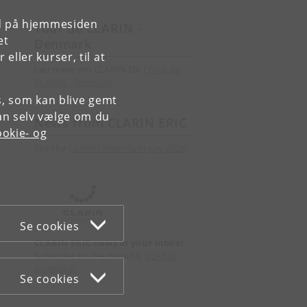
rd på hjemmesiden
Tour de CLARIN -
et
Denmark
ller kurser, til at
Lær mere om CLARIN-DK i
Tour de
CLARIN - Denmark
es, som kan blive gemt
an selv vælge om du
News from CLARIN ERIC
okie- og
See the
CLARIN Newsflash July 2026
.
Se cookies
CLARIN ERIC news in your inbox!
Subscribe to the monthly
CLARIN
newsflash
Se cookies