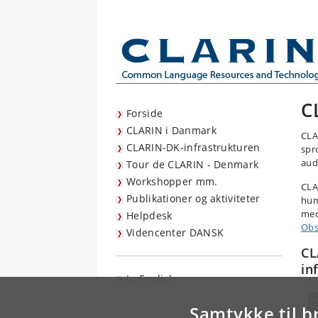
C
Forside
CLARIN i Danmark
CLA
CLARIN-DK-infrastrukturen
spr
aud
Tour de CLARIN - Denmark
Workshopper mm.
CLA
Publikationer og aktiviteter
hum
med
Helpdesk
Obs
Videncenter DANSK
CL
in
In English
Samtykke til b