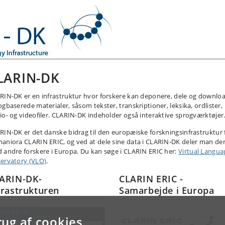
LARIN-DK
RIN-DK er en infrastruktur hvor forskere kan deponere, dele og downlo
ogbaserede materialer, såsom tekster, transkriptioner, leksika, ordlister,
io- og videofiler. CLARIN-DK indeholder også interaktive sprogværktøjer
RIN-DK er det danske bidrag til den europæiske forskningsinfrastruktur 
aniora CLARIN ERIC, og ved at dele sine data i CLARIN-DK deler man d
 andre forskere i Europa. Du kan søge i CLARIN ERIC her:
Virtual Langua
ervatory (VLO)
.
ARIN-DK-
CLARIN ERIC -
frastrukturen
Samarbejde i Europa
rug af cookies