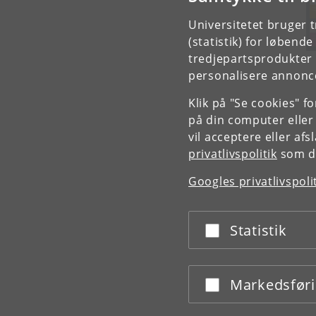
Universitetet bruger 
(statistik) for løbend
tredjepartsprodukter t
personalisere annonce
Klik på "Se cookies" f
på din computer eller
vil acceptere eller af
privatlivspolitik
som du
Googles privatlivspoli
Statistik
Acceptér eller afslå
Markedsfør
Acceptér eller afslå