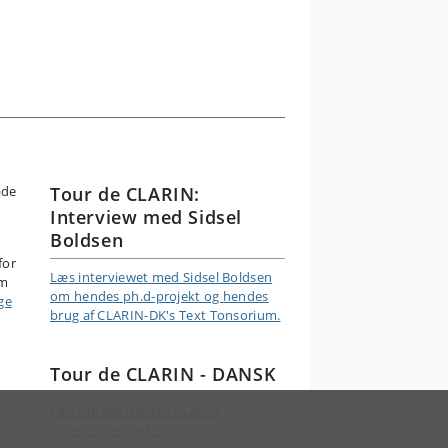
ade
Tour de CLARIN:
Interview med Sidsel
.
Boldsen
for
Læs interviewet med Sidsel Boldsen
em
om hendes ph.d-projekt og hendes
ge
brug af CLARIN-DK's Text Tonsorium.
Tour de CLARIN - DANSK
Læs om det danske CLARIN
videncenter DANSK