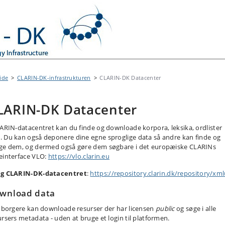
ide
CLARIN-DK-infrastrukturen
CLARIN-DK Datacenter
LARIN-DK Datacenter
LARIN-datacentret kan du finde og downloade korpora, leksika, ordlister
 Du kan også deponere dine egne sproglige data så andre kan finde og
ge dem, og dermed også gøre dem søgbare i det europæiske CLARINs
einterface VLO:
https://vlo.clarin.eu
g CLARIN-DK-datacentret
:
https://repository.clarin.dk/repository/xml
wnload data
e borgere kan downloade resurser der har licensen
public
og søge i alle
ursers metadata - uden at bruge et login til platformen.