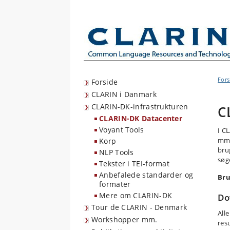
Fors
Forside
CLARIN i Danmark
CLARIN-DK-infrastrukturen
C
CLARIN-DK Datacenter
Voyant Tools
I C
mm.
Korp
bru
NLP Tools
søg
Tekster i TEI-format
Anbefalede standarder og
Bru
formater
Mere om CLARIN-DK
Do
Tour de CLARIN - Denmark
All
Workshopper mm.
res