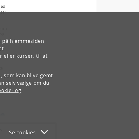
med
nser
 som
YF,
rd på hjemmesiden
s
et
ller kurser, til at
ge
es, som kan blive gemt
an selv vælge om du
okie- og
ses
æs
Se cookies