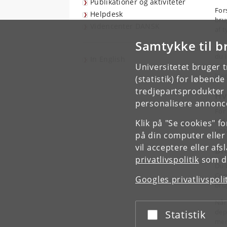
Publikationer og aktiviteter
For
Helpdesk
bru
Videncenter DANSK
af 
Samtykke til b
Du 
du 
In English
Universitetet bruger 
og 
hje
(statistik) for løbend
tredjepartsprodukter t
Hv
personalisere annonce
For
ind 
Klik på "Se cookies" f
uni
på din computer eller
vil acceptere eller af
Br
privatlivspolitik
som du
Du 
Com
Googles privatlivspoli
bru
Når
dep
Statistik
Acceptér eller afslå
mer